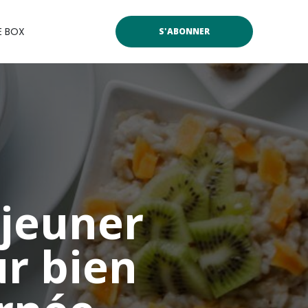
E BOX
S'ABONNER
éjeuner
ur bien