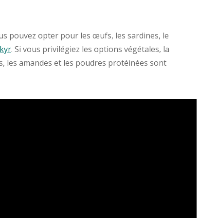
us pouvez opter pour les œufs, les sardines, le
kyr
. Si vous privilégiez les options végétales, la
es, les amandes et les poudres protéinées sont