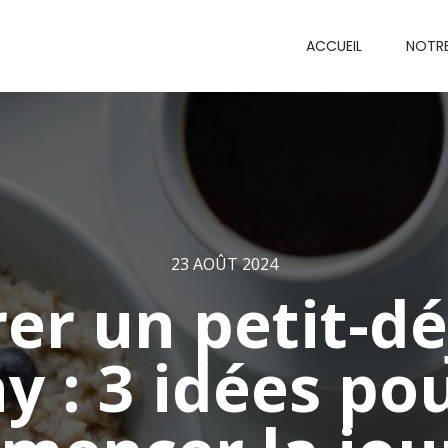
ACCUEIL
NOTR
23 AOÛT 2024
er un petit-d
y : 3 idées po