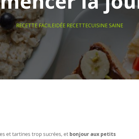
mencer la jou
RECETTE FACILE
IDÉE RECETTE
CUISINE SAINE
les et tartines trop sucrées, et
bonjour aux petits