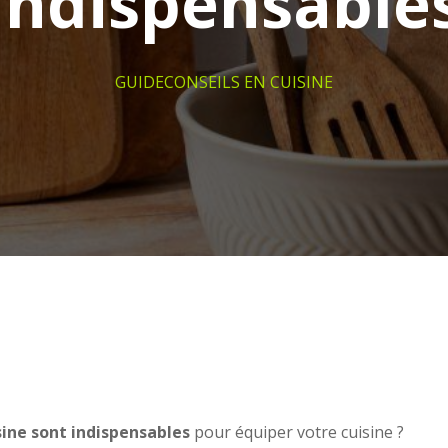
indispensable
GUIDE
CONSEILS EN CUISINE
sine sont indispensables
pour équiper votre cuisine ?