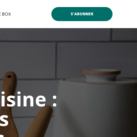
E BOX
S'ABONNER
isine :
s