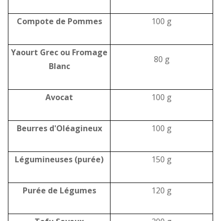
Compote de Pommes
100 g
Yaourt Grec ou Fromage
80 g
Blanc
Avocat
100 g
Beurres d'Oléagineux
100 g
Légumineuses (purée)
150 g
Purée de Légumes
120 g