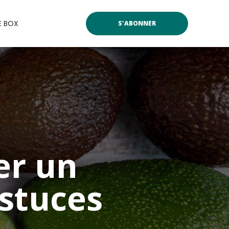
E BOX
S'ABONNER
er un
astuces