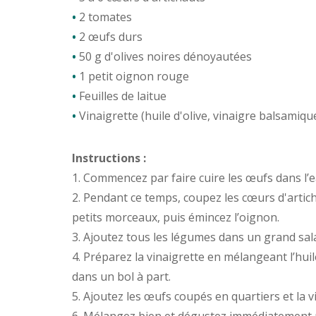
•
2 tomates
•
2 œufs durs
•
50 g d'olives noires dénoyautées
•
1 petit oignon rouge
•
Feuilles de laitue
•
Vinaigrette (huile d'olive, vinaigre balsamiqu
Instructions :
1. Commencez par faire cuire les œufs dans l’
2. Pendant ce temps, coupez les cœurs d'artich
petits morceaux, puis émincez l’oignon.
3. Ajoutez tous les légumes dans un grand sala
4. Préparez la vinaigrette en mélangeant l’huile 
dans un bol à part.
5. Ajoutez les œufs coupés en quartiers et la vi
6. Mélangez bien et dégustez immédiatement p