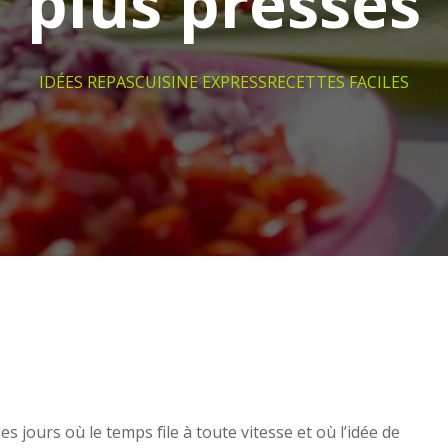
plus pressés
IDÉES REPAS
CUISINE EXPRESS
RECETTES FACILES
des jours où le temps file à toute vitesse et où l’idée de