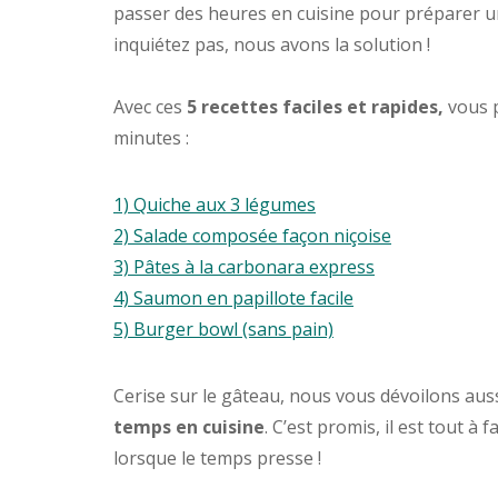
passer des heures en cuisine pour préparer u
inquiétez pas, nous avons la solution !
Avec ces
5 recettes faciles et rapides,
vous 
minutes :
1) Quiche aux 3 légumes
2) Salade composée façon niçoise
3) Pâtes à la carbonara express
4) Saumon en papillote facile
5) Burger bowl (sans pain)
Cerise sur le gâteau, nous vous dévoilons aus
temps en cuisine
. C’est promis, il est tout 
lorsque le temps presse !