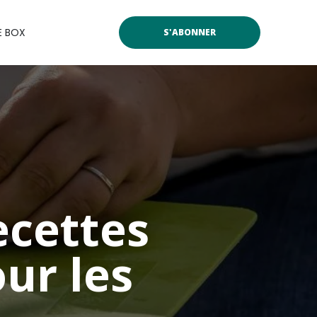
E BOX
S'ABONNER
ecettes
our les