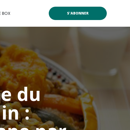
E BOX
S'ABONNER
te du
n :