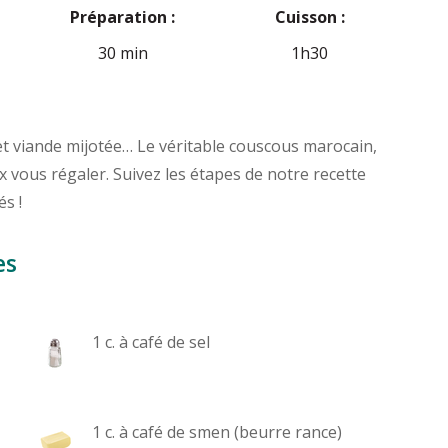
Préparation :
Cuisson :
30 min
1h30
et viande mijotée… Le véritable couscous marocain,
 vous régaler. Suivez les étapes de notre recette
és !
es
1 c. à café de sel
1 c. à café de smen (beurre rance)