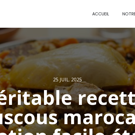
ACCUEIL
NOTR
25 JUIL. 2025
éritable recet
uscous marocai