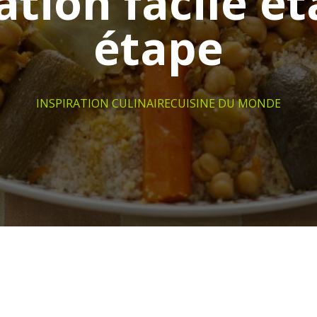
tion facile é
étape
INSPIRATION CULINAIRE
CUISINE DU MONDE