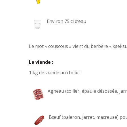
Environ 75 cl d’eau
Le mot « couscous » vient du berbère « kseksu »
La viande :
1 kg de viande au choix :
Agneau (collier, épaule désossée, jar
Bœuf (paleron, jarret, macreuse) po