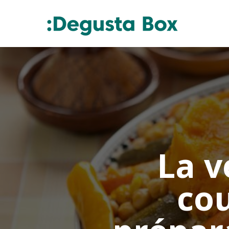
La v
co